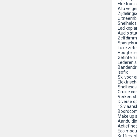
Elektroni
Allu velge
Zijdeling
Uitneemba
Snelheids
Led kopl
Audio stu
Zelfdimme
Spiegels i
Luxe zete
Hoogte re
Getinte ru
Lederen s
Bandendr
Isofix
Ski voor 
Elektrisc
Snelheids
Cruise con
Verkeers
Diverse o
12 v aansl
Boordcom
Make up s
Aanduidin
Actief n
Eco modu
Kofferverl