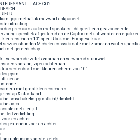
INTERESSANT - LAGE CO2
 DESIGN
ERIEUR
dium grijs metaallak mezwart dakpaneel
te uitrusting
rdon premium audio met speakers - dit geeft een geavanceerde
tervaring specifiek afgestemd op de Captur met subwoofer en equilizer
 - kleurenscherm 10" open R link met Europese kaart
 seizoensbanden Michelen crossclimate met zomer en winter specific
iel met gereedschap
k - verwarmde zetels vooraan en verwarmd stuurwiel
nsoren vooraan, zij en achteraan
instrumentenbord met kleurenscherm van 10"
lading gsm
ulti sense
nantenne
ijcamera met groot kleurenscherm
e instap & startkaart
che omschakeling grootlicht/dimlicht
che airco
onsole met sierlijst
met led verlichting
 voor en achter
hting exterieur voor en achter
sor
r
 op rugleuning voorste zetels