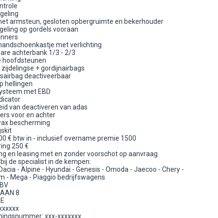
ntrole
egeling
et armsteun, gesloten opbergruimte en bekerhouder
geling op gordels vooraan
anners
handschoenkastje met verlichting
are achterbank 1/3 - 2/3
e hoofdsteunen
 zijdelingse + gordijnairbags
sairbag deactiveerbaar
p hellingen
ysteem met EBD
dicator
eid van deactiveren van adas
ers voor en achter
wax bescherming
skit
300 € btw in - inclusief overname premie 1500
ring 250 €
ing en leasing met en zonder voorschot op aanvraag.
bij de specialist in de kempen:
Dacia - Alpine - Hyundai - Genesis - Omoda - Jaecoo - Chery -
m - Mega - Piaggio bedrijfswagens
BV
AAN 8
IE
xxxxxx
ingsnummer: xxx-xxxxxxx