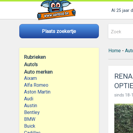
Al 25 jaar 
Plaats zoekertje
Home
-
Aut
Rubrieken
Auto's
Auto merken
RENA
Aixam
OPTI
Alfa Romeo
Aston Martin
sinds
18-
Audi
Austin
Bentley
BMW
Buick
Cadillac