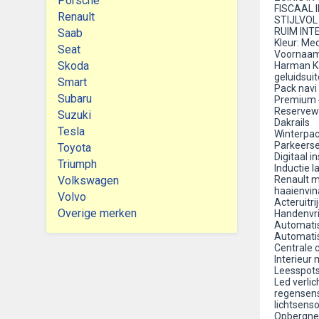
Porsche
FISCAAL 
Renault
STIJLVOL
RUIM INT
Saab
Kleur: Me
Seat
Voornaams
Skoda
Harman Ka
geluidsui
Smart
Pack navi
Subaru
Premium 4
Reservew
Suzuki
Dakrails
Tesla
Winterpac
Parkeerse
Toyota
Digitaal 
Triumph
Inductie 
Volkswagen
Renault m
haaienvi
Volvo
Acteruitr
Overige merken
Handenvrij
Automatis
Automatis
Centrale c
Interieur 
Leesspots
Led verlic
regensen
lichtsenso
Opbergnet