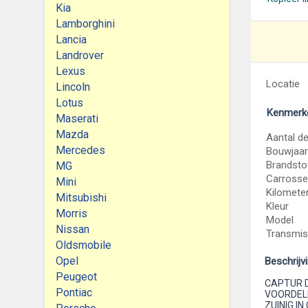
Kia
Lamborghini
Lancia
Landrover
Lexus
Locatie
Lincoln
Lotus
Kenmerk
Maserati
Mazda
Aantal d
Mercedes
Bouwjaar
Brandsto
MG
Carrosse
Mini
Kilomete
Mitsubishi
Kleur
Morris
Model
Nissan
Transmis
Oldsmobile
Opel
Beschrijv
Peugeot
CAPTUR D
Pontiac
VOORDEL
ZUINIG I