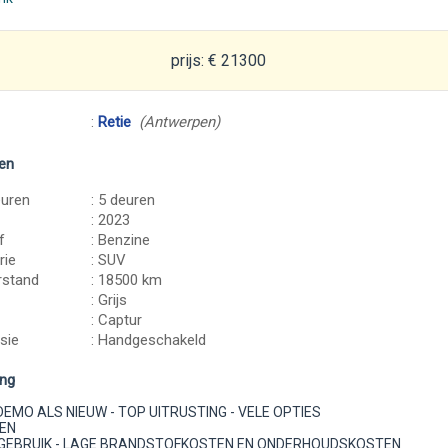
prijs: € 21300
:
Retie
(Antwerpen)
en
euren
: 5 deuren
: 2023
f
: Benzine
rie
: SUV
rstand
: 18500 km
: Grijs
: Captur
sie
: Handgeschakeld
ing
EMO ALS NIEUW - TOP UITRUSTING - VELE OPTIES
EN
N GEBRUIK - LAGE BRANDSTOFKOSTEN EN ONDERHOUDSKOSTEN