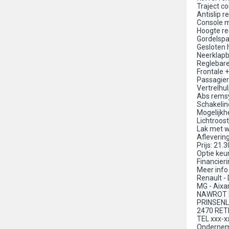
Traject co
Antislip r
Console m
Hoogte re
Gordelsp
Gesloten 
Neerklapb
Reglebar
Frontale +
Passagier
Vertrelhul
Abs rems
Schakelin
Mogelijkh
Lichtroost
Lak met 
Aflevering
Prijs: 21.
Optie keu
Financier
Meer info 
Renault - 
MG - Aixa
NAWROT 
PRINSENL
2470 RET
TEL xxx-x
Ondernem