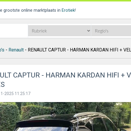
de grootste online marktplaats in
Erotiek
!
o's
-
Renault
- RENAULT CAPTUR - HARMAN KARDAN HIFI + VE
ULT CAPTUR - HARMAN KARDAN HIFI + 
ES
11-2025 11:25:17