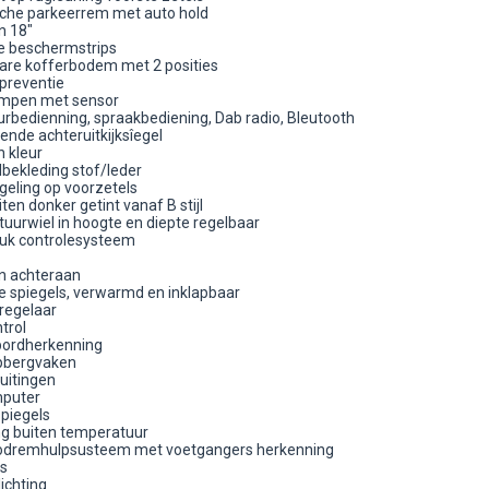
sche parkeerrem met auto hold
n 18"
se beschermstrips
re kofferbodem met 2 posities
preventie
ampen met sensor
urbedienning, spraakbediening, Dab radio, Bleutooth
nde achteruitkijksîegel
n kleur
lbekleding stof/leder
geling op voorzetels
iten donker getint vanaf B stijl
tuurwiel in hoogte en diepte regelbaar
uk controlesysteem
en achteraan
he spiegels, verwarmd en inklapbaar
regelaar
trol
bordherkenning
pbergvaken
uitingen
puter
piegels
g buiten temperatuur
oodremhulpsusteem met voetgangers herkenning
s
ichting