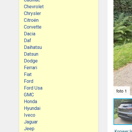
Chevrolet
Chrysler
Citroën
Corvette
Dacia
Daf
Daihatsu
Datsun
Dodge
Ferrari
Fiat
Ford
Ford Usa
foto 1
GMC
Honda
Hyundai
Iveco
Jaguar
Jeep
Kopieer l