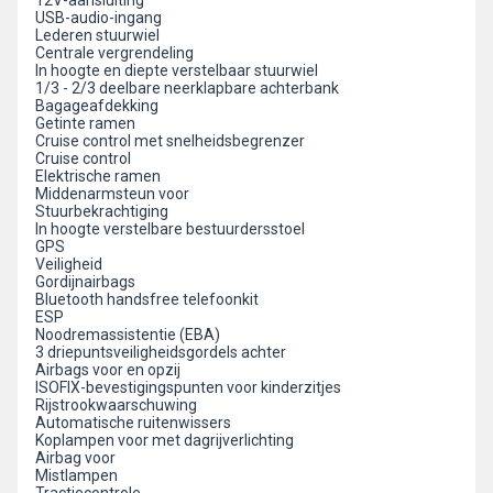
12V-aansluiting
USB-audio-ingang
Lederen stuurwiel
Centrale vergrendeling
In hoogte en diepte verstelbaar stuurwiel
1/3 - 2/3 deelbare neerklapbare achterbank
Bagageafdekking
Getinte ramen
Cruise control met snelheidsbegrenzer
Cruise control
Elektrische ramen
Middenarmsteun voor
Stuurbekrachtiging
In hoogte verstelbare bestuurdersstoel
GPS
Veiligheid
Gordijnairbags
Bluetooth handsfree telefoonkit
ESP
Noodremassistentie (EBA)
3 driepuntsveiligheidsgordels achter
Airbags voor en opzij
ISOFIX-bevestigingspunten voor kinderzitjes
Rijstrookwaarschuwing
Automatische ruitenwissers
Koplampen voor met dagrijverlichting
Airbag voor
Mistlampen