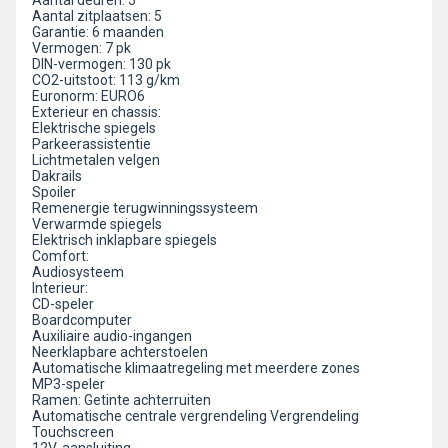
Aantal deuren: 5
Aantal zitplaatsen: 5
Garantie: 6 maanden
Vermogen: 7 pk
DIN-vermogen: 130 pk
CO2-uitstoot: 113 g/km
Euronorm: EURO6
Exterieur en chassis:
Elektrische spiegels
Parkeerassistentie
Lichtmetalen velgen
Dakrails
Spoiler
Remenergie terugwinningssysteem
Verwarmde spiegels
Elektrisch inklapbare spiegels
Comfort:
Audiosysteem
Interieur:
CD-speler
Boardcomputer
Auxiliaire audio-ingangen
Neerklapbare achterstoelen
Automatische klimaatregeling met meerdere zones
MP3-speler
Ramen: Getinte achterruiten
Automatische centrale vergrendeling Vergrendeling
Touchscreen