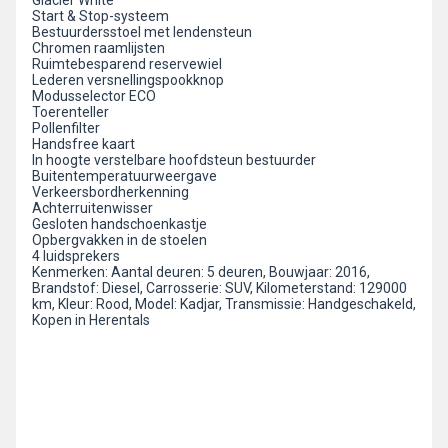
Glacier White
Start & Stop-systeem
Bestuurdersstoel met lendensteun
Chromen raamlijsten
Ruimtebesparend reservewiel
Lederen versnellingspookknop
Modusselector ECO
Toerenteller
Pollenfilter
Handsfree kaart
In hoogte verstelbare hoofdsteun bestuurder
Buitentemperatuurweergave
Verkeersbordherkenning
Achterruitenwisser
Gesloten handschoenkastje
Opbergvakken in de stoelen
4 luidsprekers
Kenmerken: Aantal deuren: 5 deuren, Bouwjaar: 2016,
Brandstof: Diesel, Carrosserie: SUV, Kilometerstand: 129000
km, Kleur: Rood, Model: Kadjar, Transmissie: Handgeschakeld,
Kopen in Herentals