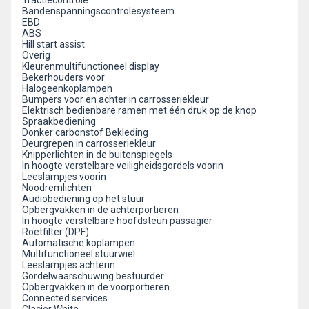
Tractiecontrole
Bandenspanningscontrolesysteem
EBD
ABS
Hill start assist
Overig
Kleurenmultifunctioneel display
Bekerhouders voor
Halogeenkoplampen
Bumpers voor en achter in carrosseriekleur
Elektrisch bedienbare ramen met één druk op de knop
Spraakbediening
Donker carbonstof Bekleding
Deurgrepen in carrosseriekleur
Knipperlichten in de buitenspiegels
In hoogte verstelbare veiligheidsgordels voorin
Leeslampjes voorin
Noodremlichten
Audiobediening op het stuur
Opbergvakken in de achterportieren
In hoogte verstelbare hoofdsteun passagier
Roetfilter (DPF)
Automatische koplampen
Multifunctioneel stuurwiel
Leeslampjes achterin
Gordelwaarschuwing bestuurder
Opbergvakken in de voorportieren
Connected services