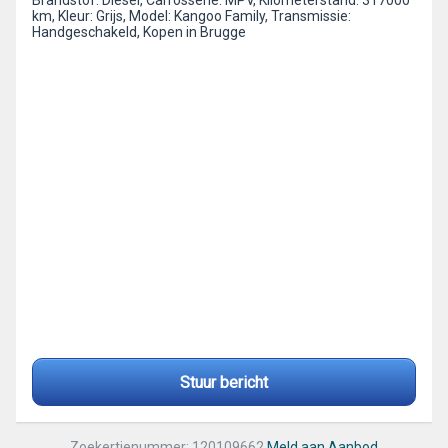
Brandstof: Diesel, Carrosserie: MPV, Kilometerstand: 317000
km, Kleur: Grijs, Model: Kangoo Family, Transmissie:
Handgeschakeld, Kopen in Brugge
Stuur bericht
Zoekertjenummer: 120109662
Meld aan Aanbod