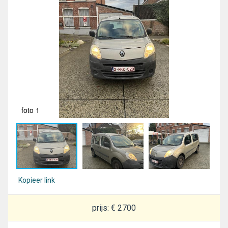
foto 1
fot
Kopieer link
prijs: € 2700