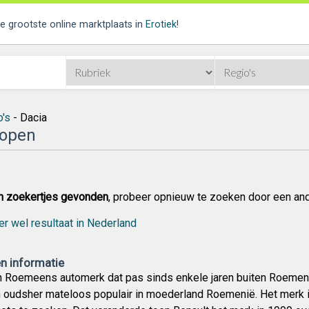
de grootste online marktplaats in
Erotiek
!
o's
- Dacia
Kopen
n zoekertjes gevonden
, probeer opnieuw te zoeken door een an
er wel resultaat in Nederland
n informatie
n Roemeens automerk dat pas sinds enkele jaren buiten Roemenië
n oudsher mateloos populair in moederland Roemenië. Het merk i