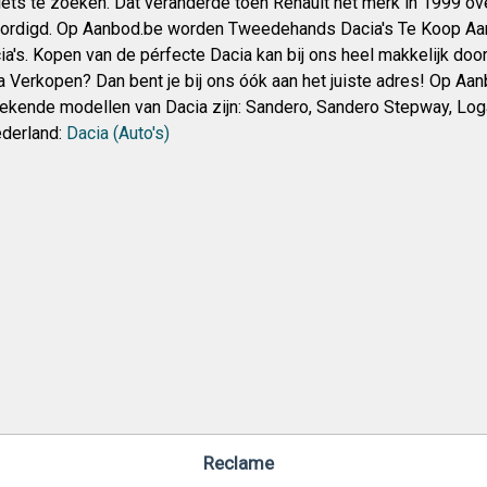
iets te zoeken. Dat veranderde toen Renault het merk in 1999 o
rdigd. Op Aanbod.be worden Tweedehands Dacia's Te Koop Aang
a's. Kopen van de pérfecte Dacia kan bij ons heel makkelijk door 
ia Verkopen? Dan bent je bij ons óók aan het juiste adres! Op Aa
kende modellen van Dacia zijn: Sandero, Sandero Stepway, Log
derland:
Dacia (Auto's)
Reclame