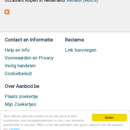
Occasies Kopen in Nederland:
Renault (Auto's)
Contact en Informatie
Reclame
Help en Info
Link toevoegen
Voorwaarden en Privacy
Veilig handelen
Cookiebeleid
Over Aanbod.be
Plaats zoekertje
Mijn Zoekertjes
Contact / Helpdesk
Deze website gebruikt cookies om de site goed te laten
Sluiten
Nieuw geplaatst
functioneren voor analysedoeleinden en om u van relevante
advertenties te voorzien. Blijft u onze site gebruiken dan gaat u akkoord met het plaatsen
van
Cookies