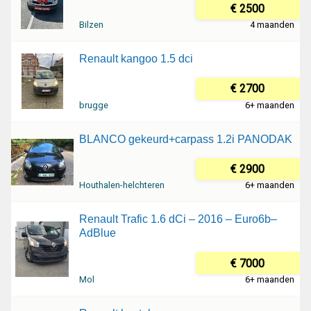
€ 2500
Bilzen
4 maanden
Renault kangoo 1.5 dci
€ 2700
brugge
6+ maanden
BLANCO gekeurd+carpass 1.2i PANODAK
€ 2900
Houthalen-helchteren
6+ maanden
Renault Trafic 1.6 dCi – 2016 – Euro6b–
AdBlue
€ 7000
Mol
6+ maanden