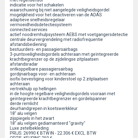
met regensensor
indicatie voor het schakelen
waarschuwing bij niet aangelegde veiligheidsgordel
mogelijkheid voor het deactiveren van de ADAS
adaptieve snelheidsregelaar
vermoeidheidsdetectiesysteem
connected services
actief noodremhulpsysteem AEBS met voetgangersdetectie
centrale deurvergrendeling met radiofrequentie
afstandsbediening
bestuurders- en passagiersairbags
3-puntsveiligheidsgordels achteraan met geïntegreerde
krachtbegrenzer op de zijdelingse zitplaatsen
afstandsradar
ontkoppelbare passagiersairbag
gordijnairbags voor- en achteraan
isofix-bevestiging voor kinderstoel op 2 zitplaatsen
achteraan
vertrekhulp op hellingen
in de hoogte regelbare veiligheidsgordels vooraan met
geïntegreerde krachtbegrenzer en gordelspanner
derde remlicht
deurhandgrepen in koetswerkkleur
18" alu velgen
zijspiegels in het zwart
18" alu velgen gediamanteerd "gravity"
Luxe zetelbekleding
PRIJS: 26990 € BTW IN - 22.306 € EXCL. BTW