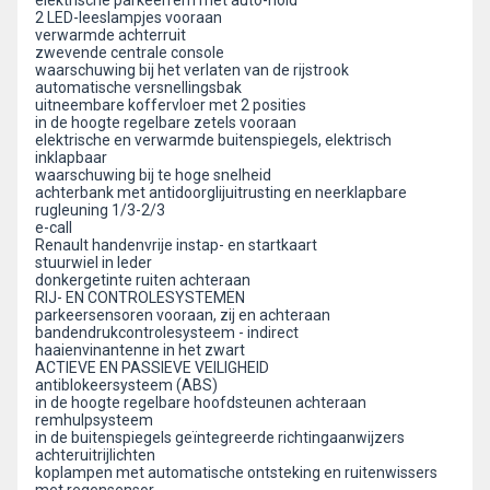
elektrische parkeerrem met auto-hold
2 LED-leeslampjes vooraan
verwarmde achterruit
zwevende centrale console
waarschuwing bij het verlaten van de rijstrook
automatische versnellingsbak
uitneembare koffervloer met 2 posities
in de hoogte regelbare zetels vooraan
elektrische en verwarmde buitenspiegels, elektrisch
inklapbaar
waarschuwing bij te hoge snelheid
achterbank met antidoorglijuitrusting en neerklapbare
rugleuning 1/3-2/3
e-call
Renault handenvrije instap- en startkaart
stuurwiel in leder
donkergetinte ruiten achteraan
RIJ- EN CONTROLESYSTEMEN
parkeersensoren vooraan, zij en achteraan
bandendrukcontrolesysteem - indirect
haaienvinantenne in het zwart
ACTIEVE EN PASSIEVE VEILIGHEID
antiblokeersysteem (ABS)
in de hoogte regelbare hoofdsteunen achteraan
remhulpsysteem
in de buitenspiegels geïntegreerde richtingaanwijzers
achteruitrijlichten
koplampen met automatische ontsteking en ruitenwissers