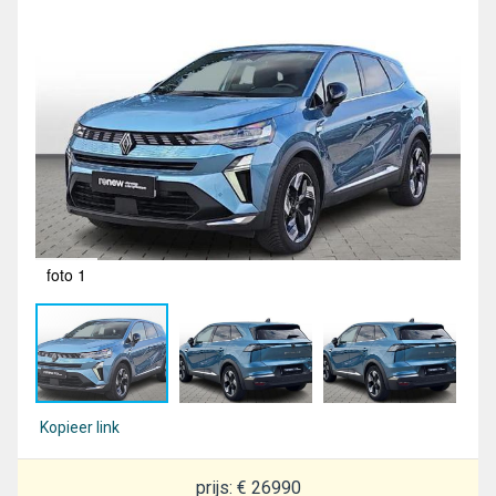
foto 1
fot
Kopieer link
prijs: € 26990