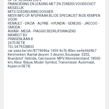
OPTIE: KEURING 250 €
FINANCIERING EN LEASING MET EN ZONDER VOORSCHOT
MOGELIJK
MITS GOEDKEURING DOSSIER.
MEER INFO OP AFSPRAAK BIJ DE SPECIALIST IN DE KEMPEN
VOOR:
RENAULT - DACIA - ALPINE - HYUNDAI - GENESIS - JAECOO -
OMODA -
AIXAM - MEGA - PIAGGIO BEDRIJFSWAGENS
NAWROT BV
PRINSENLAAN 8
2470 RETIE
TEL 0479328833
car-pass.be/vhr/8774046a-1459-4c7b-80ec-ee4e5604b7
Kenmerken: Aantal deuren: 5 deuren, Bouwjaar: 0202,
Brandstof: Hybride, Carrosserie: MPV, Kilometerstand: 18500
km, Kleur: Blauw, Model: Symbol, Transmissie: Automaat,
Kopen in RETIE