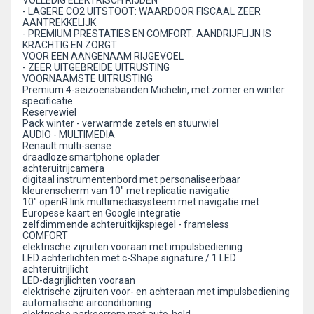
VOLLEDIG ELEKTRISCH RIJDEN
- LAGERE CO2 UITSTOOT: WAARDOOR FISCAAL ZEER
AANTREKKELIJK
- PREMIUM PRESTATIES EN COMFORT: AANDRIJFLIJN IS
KRACHTIG EN ZORGT
VOOR EEN AANGENAAM RIJGEVOEL
- ZEER UITGEBREIDE UITRUSTING
VOORNAAMSTE UITRUSTING
Premium 4-seizoensbanden Michelin, met zomer en winter
specificatie
Reservewiel
Pack winter - verwarmde zetels en stuurwiel
AUDIO - MULTIMEDIA
Renault multi-sense
draadloze smartphone oplader
achteruitrijcamera
digitaal instrumentenbord met personaliseerbaar
kleurenscherm van 10" met replicatie navigatie
10" openR link multimediasysteem met navigatie met
Europese kaart en Google integratie
zelfdimmende achteruitkijkspiegel - frameless
COMFORT
elektrische zijruiten vooraan met impulsbediening
LED achterlichten met c-Shape signature / 1 LED
achteruitrijlicht
LED-dagrijlichten vooraan
elektrische zijruiten voor- en achteraan met impulsbediening
automatische airconditioning