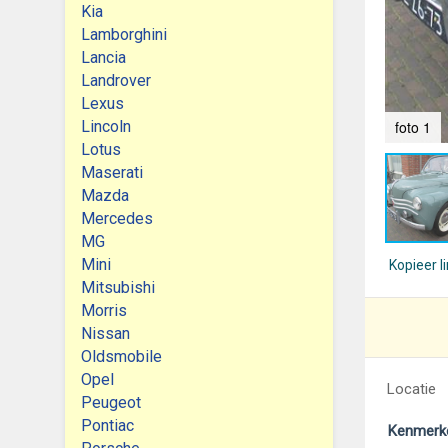
Kia
Lamborghini
Lancia
Landrover
Lexus
Lincoln
foto 1
Lotus
Maserati
Mazda
Mercedes
MG
Mini
Kopieer l
Mitsubishi
Morris
Nissan
Oldsmobile
Opel
Locatie
Peugeot
Pontiac
Kenmerk