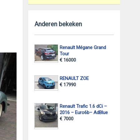
Anderen bekeken
Renault Mégane Grand
Tour
€ 16000
RENAULT ZOE
€ 17990
Renault Trafic 1.6 dCi –
2016 – Euro6b– AdBlue
€ 7000