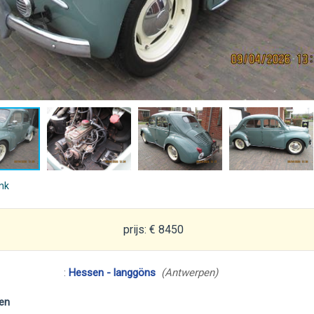
ink
prijs: € 8450
:
Hessen - langgöns
(Antwerpen)
en