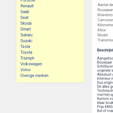
Porsche
Aantal d
Renault
Bouwjaar
Saab
Brandsto
Seat
Carrosse
Skoda
Kilomete
Smart
Kleur
Subaru
Model
Transmis
Suzuki
Tesla
Beschrijv
Toyota
Triumph
Aangebode
Bouwjaar
Volkswagen
Schitteren
Volvo
originele 
Absoluut 
Overige merken
Interieur 
Dus origi
Dit alles 
Technisch 
met het sp
Kortom vo
klaar brui
Prijs €84
Bel of mai