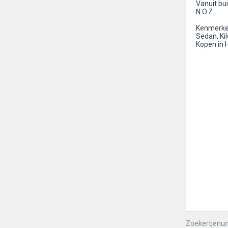
Vanuit bu
N.O.Z.
Kenmerken
Sedan, Ki
Kopen in 
Zoekertjenu