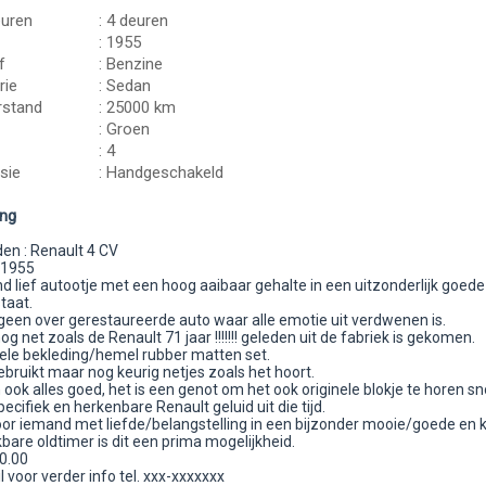
euren
: 4 deuren
: 1955
f
: Benzine
rie
: Sedan
rstand
: 25000 km
: Groen
: 4
sie
: Handgeschakeld
ing
n : Renault 4 CV
 1955
d lief autootje met een hoog aaibaar gehalte in een uitzonderlijk goede
staat.
geen over gerestaureerde auto waar alle emotie uit verdwenen is.
nog net zoals de Renault 71 jaar !!!!!!! geleden uit de fabriek is gekomen.
nele bekleding/hemel rubber matten set.
gebruikt maar nog keurig netjes zoals het hoort.
ook alles goed, het is een genot om het ook originele blokje te horen s
ecifiek en herkenbare Renault geluid uit die tijd.
or iemand met liefde/belangstelling in een bijzonder mooie/goede en 
kbare oldtimer is dit een prima mogelijkheid.
50.00
l voor verder info tel. xxx-xxxxxxx