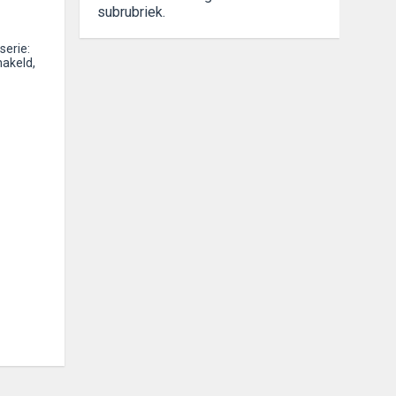
subrubriek.
serie:
hakeld,