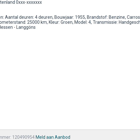
itenland 0xxx-xxxxxxx
: Aantal deuren: 4 deuren, Bouwjaar: 1955, Brandstof: Benzine, Carros
lometerstand: 25000 km, Kleur: Groen, Model: 4, Transmissie: Handgesc
Hessen - Langgöns
mmer: 120490954
Meld aan Aanbod