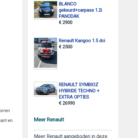
BLANCO
gekeurd+carpass 1.2i
PANODAK
€ 2900
Renault Kangoo 1.5 dci
€ 2500
RENAULT SYMBIOZ
HYBRIDE TECHNO +
EXTRA OPTIES
€ 26990
norren
Meer Renault
kant en
Meer Renault aangeboden in deze