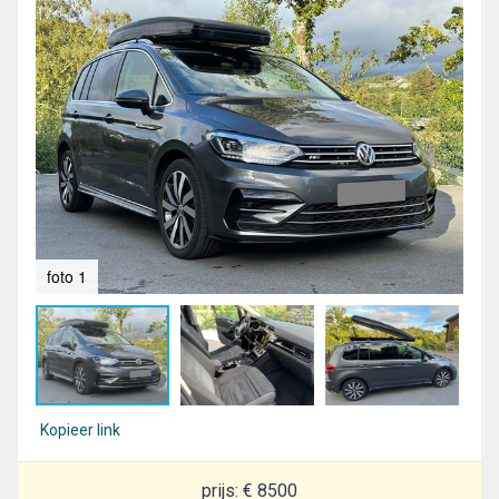
foto 1
fot
Kopieer link
prijs: € 8500