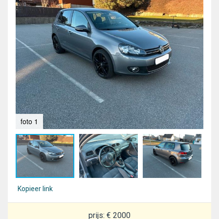
foto 1
fot
Kopieer link
prijs: € 2000