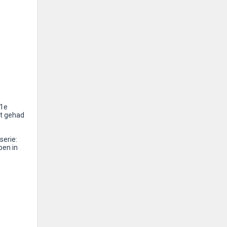
 1e
rt gehad
serie:
pen in