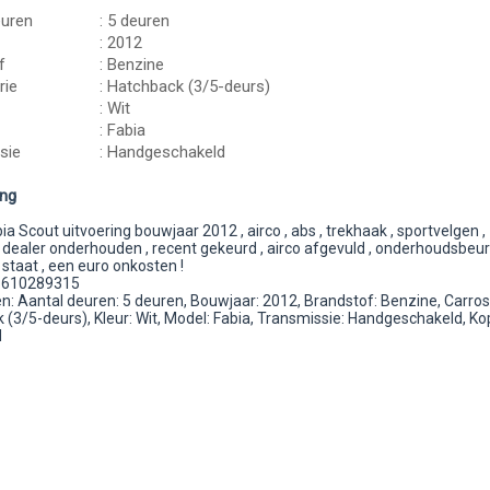
euren
: 5 deuren
: 2012
f
: Benzine
rie
: Hatchback (3/5-deurs)
: Wit
: Fabia
sie
: Handgeschakeld
ing
a Scout uitvoering bouwjaar 2012 , airco , abs , trekhaak , sportvelgen ,
, dealer onderhouden , recent gekeurd , airco afgevuld , onderhoudsbeu
 staat , een euro onkosten !
1610289315
: Aantal deuren: 5 deuren, Bouwjaar: 2012, Brandstof: Benzine, Carros
(3/5-deurs), Kleur: Wit, Model: Fabia, Transmissie: Handgeschakeld, Ko
d