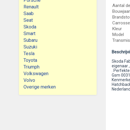
Porsche
Aantal d
Renault
Bouwjaar
Saab
Brandsto
Seat
Carrosse
Skoda
Kleur
Smart
Model
Subaru
Transmis
Suzuki
Beschrijv
Tesla
Toyota
Skoda Fabi
eigenaar 
Triumph
. Perfekte
Volkswagen
Gsm 003
Volvo
Kenmerken
Hatchback 
Overige merken
Nederlan