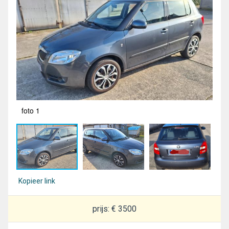
foto 1
fot
Kopieer link
prijs: € 3500