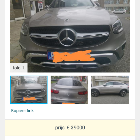
foto 1
fot
Kopieer link
prijs: € 39000