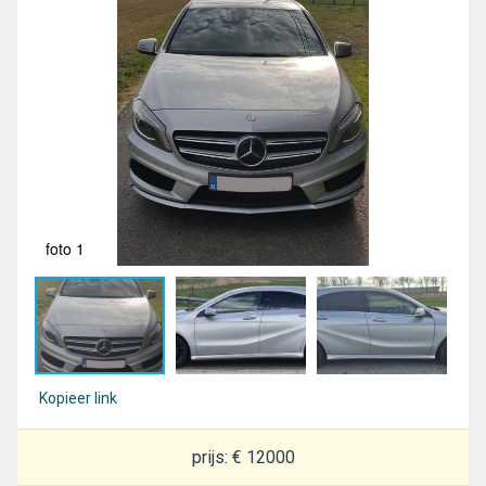
foto 1
fot
Kopieer link
prijs: € 12000