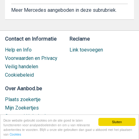
Meer Mercedes aangeboden in deze subrubriek.
Contact en Informatie
Reclame
Help en Info
Link toevoegen
Voorwaarden en Privacy
Veilig handelen
Cookiebeleid
Over Aanbod.be
Plaats zoekertje
Mijn Zoekertjes
Contact / Helpdesk
Deze website gebruikt cookies om de site goed te laten
Sluiten
Nieuw geplaatst
functioneren voor analysedoeleinden en om u van relevante
advertenties te voorzien. Blijft u onze site gebruiken dan gaat u akkoord met het plaatsen
van
Cookies