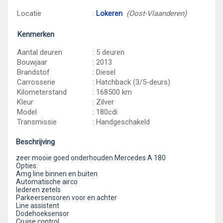
Locatie
:
Lokeren
(Oost-Vlaanderen)
Kenmerken
Aantal deuren
: 5 deuren
Bouwjaar
: 2013
Brandstof
: Diesel
Carrosserie
: Hatchback (3/5-deurs)
Kilometerstand
: 168500 km
Kleur
: Zilver
Model
: 180cdi
Transmissie
: Handgeschakeld
Beschrijving
zeer mooie goed onderhouden Mercedes A 180
Opties:
Amg line binnen en buiten
Automatische airco
lederen zetels
Parkeersensoren voor en achter
Line assistent
Dodehoeksensor
Cruise control