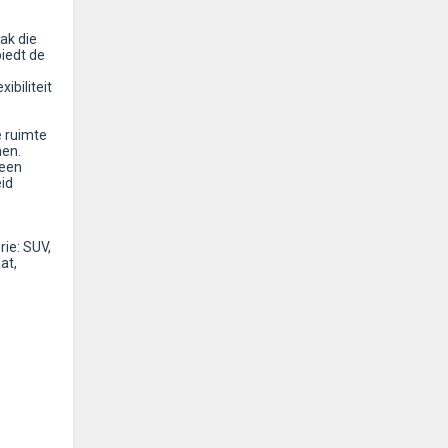
ak die
iedt de
ibiliteit
e ruimte
nen.
 een
eid
ie: SUV,
at,