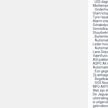
LED dagri
Mistlamp
Onderhou
Start/sto
Tyre repai
Alarm st
Schakelpa
Verstelba
Stuurbekr
Buitente
Automati
Leder hoo
Automati
Lane Dep
Valetfun
ASI pakke
ASPC All 
Automatis
Eco gege
Zij airbag
Regelbare
SOS Nood
INFO ARTI
Wat zijn 
De Jaguar
uitstralin
is uitger
gebruiksv