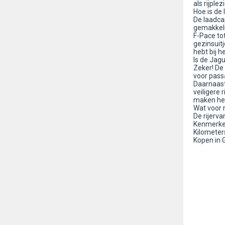
als rijple
Hoe is de
De laadca
gemakkeli
F-Pace tot
gezinsuitj
hebt bij h
Is de Jag
Zeker! De
voor pass
Daarnaast
veiligere 
maken het
Wat voor r
De rijerv
Kenmerken
Kilometer
Kopen in 