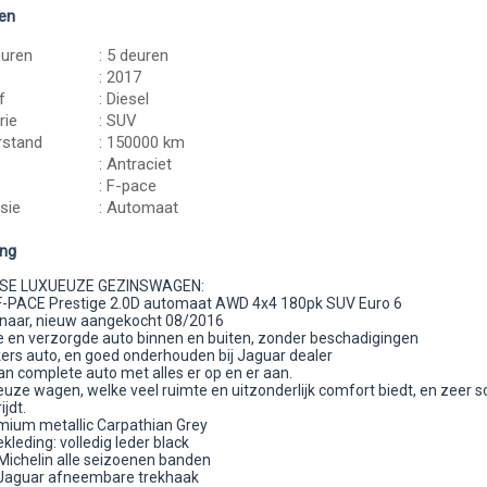
en
euren
: 5 deuren
: 2017
f
: Diesel
rie
: SUV
rstand
: 150000 km
: Antraciet
: F-pace
sie
: Automaat
ing
SE LUXUEUZE GEZINSWAGEN:
-PACE Prestige 2.0D automaat AWD 4x4 180pk SUV Euro 6
aar, nieuw aangekocht 08/2016
e en verzorgde auto binnen en buiten, zonder beschadigingen
rs auto, en goed onderhouden bij Jaguar dealer
complete auto met alles er op en er aan.
euze wagen, welke veel ruimte en uitzonderlijk comfort biedt, en zeer s
 rijdt.
emium metallic Carpathian Grey
leding: volledig leder black
Michelin alle seizoenen banden
 Jaguar afneembare trekhaak