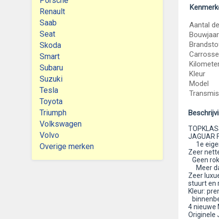
Porsche
Kenmerk
Renault
Saab
Aantal d
Seat
Bouwjaar
Brandsto
Skoda
Carrosse
Smart
Kilomete
Subaru
Kleur
Suzuki
Model
Tesla
Transmis
Toyota
Triumph
Beschrijv
Volkswagen
TOPKLAS
Volvo
JAGUAR F
1e eigen
Overige merken
Zeer nett
Geen roke
Meer dan 
Zeer luxu
stuurt en
Kleur: pr
binnenbek
4 nieuwe 
Originele