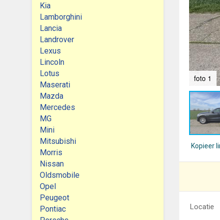
Kia
Lamborghini
Lancia
Landrover
Lexus
Lincoln
Lotus
foto 1
Maserati
Mazda
Mercedes
MG
Mini
Mitsubishi
Kopieer l
Morris
Nissan
Oldsmobile
Opel
Peugeot
Locatie
Pontiac