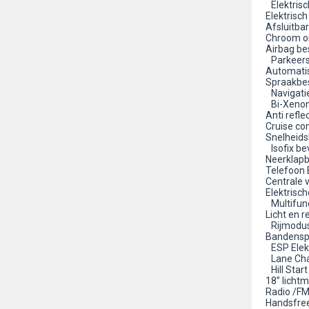
Elektrisc
Elektrisc
Afsluitb
Chroom o
Airbag bes
Parkeer
Automatis
Spraakbes
Navigati
Bi-Xenon
Anti refle
Cruise co
Snelheid
Isofix be
Neerklapb
Telefoon
Centrale 
Elektrisc
Multifunc
Licht en
Rijmodus 
Bandensp
ESP Elektr
Lane Cha
Hill Star
18” licht
Radio /F
Handsfree