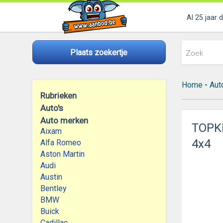
Al 25 jaar 
Plaats zoekertje
Home
-
Aut
Rubrieken
Auto's
Auto merken
TOPKL
Aixam
4x4
Alfa Romeo
Aston Martin
Audi
Austin
Bentley
BMW
Buick
Cadillac