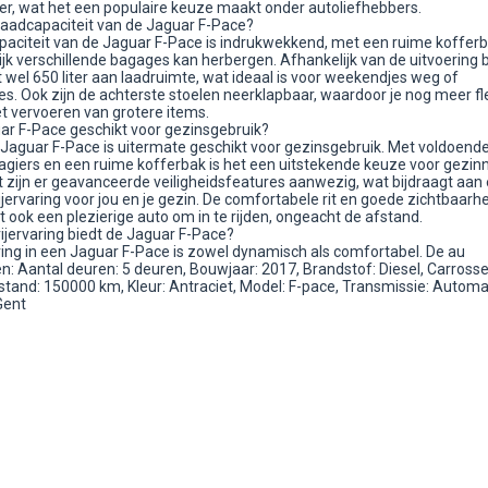
zier, wat het een populaire keuze maakt onder autoliefhebbers.
 laadcapaciteit van de Jaguar F-Pace?
paciteit van de Jaguar F-Pace is indrukwekkend, met een ruime kofferb
jk verschillende bagages kan herbergen. Afhankelijk van de uitvoering b
 wel 650 liter aan laadruimte, wat ideaal is voor weekendjes weg of
es. Ook zijn de achterste stoelen neerklapbaar, waardoor je nog meer flex
et vervoeren van grotere items.
uar F-Pace geschikt voor gezinsgebruik?
 Jaguar F-Pace is uitermate geschikt voor gezinsgebruik. Met voldoend
agiers en een ruime kofferbak is het een uitstekende keuze voor gezin
 zijn er geavanceerde veiligheidsfeatures aanwezig, wat bijdraagt aan
rijervaring voor jou en je gezin. De comfortabele rit en goede zichtbaarh
 ook een plezierige auto om in te rijden, ongeacht de afstand.
ijervaring biedt de Jaguar F-Pace?
aring in een Jaguar F-Pace is zowel dynamisch als comfortabel. De au
: Aantal deuren: 5 deuren, Bouwjaar: 2017, Brandstof: Diesel, Carrosser
stand: 150000 km, Kleur: Antraciet, Model: F-pace, Transmissie: Automa
Gent