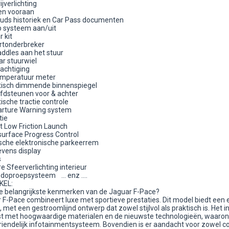
jverlichting
en vooraan
ds historiek en Car Pass documenten
p systeem aan/uit
r kit
artonderbreker
ddles aan het stuur
ar stuurwiel
achtiging
mperatuur meter
sch dimmende binnenspiegel
fdsteunen voor & achter
sche tractie controle
arture Warning system
ctie
t Low Friction Launch
surface Progress Control
che elektronische parkeerrem
vens display
s
 Sfeerverlichting interieur
oproepsysteem … enz ....
KEL:
de belangrijkste kenmerken van de Jaguar F-Pace?
 F-Pace combineert luxe met sportieve prestaties. Dit model biedt een 
g, met een gestroomlijnd ontwerp dat zowel stijlvol als praktisch is. Het i
ust met hoogwaardige materialen en de nieuwste technologieën, waaro
riendelijk infotainmentsysteem. Bovendien is er aandacht voor zowel c