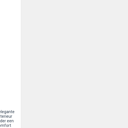
elegante
nterieur
nder een
omfort