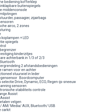
he bediening kofferklep
h inklapbare buitenspiegels
are middenconsole
mlijstingen
tuurder, passagier, zijairbags
sensoren
che airco, 2 zones
turing
e
 koplampen + LED
ctie spiegels
ntrol
sbegrenzer
vestiging kinderzitjes
are achterbank in 1/3 of 2/3
 Bluetooth
vergrendeling 2 afstandsbedieningen
he ramen voor en achter
tioneel stuurwiel in leder
 regensensor Boordcomputer
selectie Drive, Dynamic, ECO, Regen-ijs-sneeuw
anning sensoren
onische stabiliteits controle
nge Assist
t Assist
metalen velgen
M/ AM/ Media/ AUX, Bluetooth/ USB
 carkit