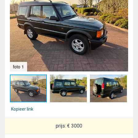
foto 1
fot
Kopieer link
prijs: € 3000