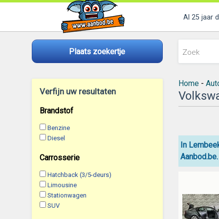
Al 25 jaar 
Plaats zoekertje
Home
-
Aut
Verfijn uw resultaten
Volksw
Brandstof
Benzine
Diesel
In Lembeek
Aanbod.be.
Carrosserie
Hatchback (3/5-deurs)
Limousine
Stationwagen
SUV