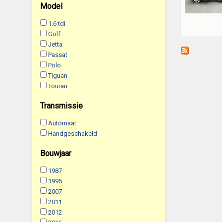
Model
1.6 tdi
Golf
Jetta
Passat
Polo
Tiguan
Touran
Transmissie
Automaat
Handgeschakeld
Bouwjaar
1987
1995
2007
2011
2012