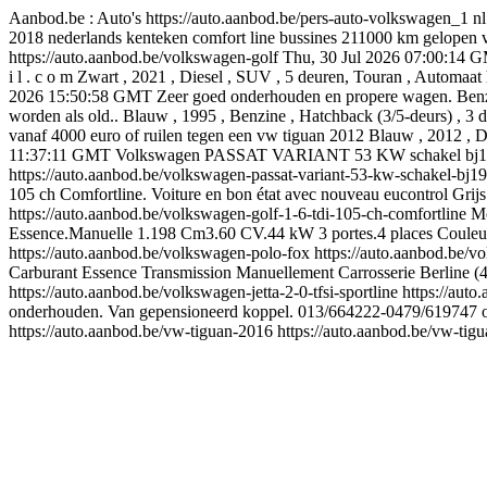
Aanbod.be : Auto's
https://auto.aanbod.be/pers-auto-volkswagen_1
nl
2018 nederlands kenteken comfort line bussines 211000 km gelopen vel
https://auto.aanbod.be/volkswagen-golf
Thu, 30 Jul 2026 07:00:14 
i l . c o m Zwart , 2021 , Diesel , SUV , 5 deuren, Touran , Automaat
2026 15:50:58 GMT
Zeer goed onderhouden en propere wagen. Benzin
worden als old.. Blauw , 1995 , Benzine , Hatchback (3/5-deurs) , 3 d
vanaf 4000 euro of ruilen tegen een vw tiguan 2012 Blauw , 2012 , D
11:37:11 GMT
Volkswagen PASSAT VARIANT 53 KW schakel bj1987 ri
https://auto.aanbod.be/volkswagen-passat-variant-53-kw-schakel-bj1
105 ch Comfortline. Voiture en bon état avec nouveau eucontrol Grijs 
https://auto.aanbod.be/volkswagen-golf-1-6-tdi-105-ch-comfortline
M
Essence.Manuelle 1.198 Cm3.60 CV.44 kW 3 portes.4 places Couleur ext
https://auto.aanbod.be/volkswagen-polo-fox
https://auto.aanbod.be/v
Carburant Essence Transmission Manuellement Carrosserie Berline (4 p
https://auto.aanbod.be/volkswagen-jetta-2-0-tfsi-sportline
https://auto
onderhouden. Van gepensioneerd koppel. 013/664222-0479/619747 optie
https://auto.aanbod.be/vw-tiguan-2016
https://auto.aanbod.be/vw-tig