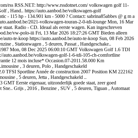
com/rss
RSS.NET: http://www.rssdotnet.com/
volkswagen golf 11-
olf , Hand..
https://auto.aanbod.be/volkswagen-golf
c - 115 hp - 134.901 km - 5000 ? Contact: sabrina85abbes @ g m a
/auto.aanbod.be/2021-volkswagen-touran-2-0-tdi-lounge
Mon, 16 Mar
e staat. Radio - CD. Ideaal als eerste wagen. Kan ingeschreven
bod.be/vw-polo-iii
Fri, 13 Mar 2026 18:27:26 GMT
Bieden alleen
be/auto-te-koop
https://auto.aanbod.be/auto-te-koop
Sun, 08 Feb 2026
ne , Stationwagen , 5 deuren, Passat , Handgeschake..
j1987
Mon, 08 Dec 2025 06:00:10 GMT
Volkswagen Golf 1.6 TDI
s://auto.aanbod.be/volkswagen-golf-1-6-tdi-105-ch-comfortline
ntie 12 mois incluse* Occasion.07-2011.58.000 Km
 Limousine , 3 deuren, Polo , Handgeschakeld
2.0 TFSI Sportline Année de construction 2007 Position KM 222162
ousine , 5 deuren, Jetta , Handgeschakeld ..
:03 GMT
Eerste eigenaar, uitzonderlijk goede staat, zeer goed
 Sne.. Grijs , 2016 , Benzine , SUV , 5 deuren, Tiguan , Automaat