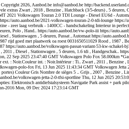
Copyright 2026, Aanbod.be
info@aanbod.be
http://backend.userland.
e extras Zwart , 2018 , Benzine , Hatchback (3/5-deurs) , 5 deuren, G
GMT
2021 Volkswagen Touran 2.0 TDI Lounge - Diesel EU6d - Automati
https://auto.aanbod.be/2021-volkswagen-touran-2-0-tdi-lounge
https:/
e - zeer laag verbruik - 1400CC - handschakeling Interieur in perfect
euren, Polo , Hand..
https://auto.aanbod.be/vw-polo-iii
https://auto.aan
iesel , Stationwagen , 5 deuren, Passat , Automaat
https://auto.aanbod.
jd goed met plaatwerk oa roest 0031650511029 Rood , 1987 , Benzi
987
https://auto.aanbod.be/volkswagen-passat-variant-53-kw-schakel-b
, 2011 , Diesel , Stationwagen , 5 deuren, 1.6 tdi , Handgeschak..
http
on, 22 Sep 2025 23:47:40 GMT
Volkswagen Polo Fox 58.000km *Gara
. : Noir.Couleur int. : Noir.Intérieur : Ti.. Zwart , 2011 , Benzine ,
olkswagen-polo-fox
Fri, 13 Jun 2025 11:43:34 GMT
Volkswagen Jetta 
ortes) Couleur Gris Nombre de sièges 5 .. Grijs , 2007 , Benzine , Lim
.aanbod.be/volkswagen-jetta-2-0-tfsi-sportline
Thu, 12 Jun 2025 20:53
s: Elektronisch antidiefstalsysteem Navigatie Park assist + park pilot
uan-2016
Mon, 09 Dec 2024 17:23:14 GMT